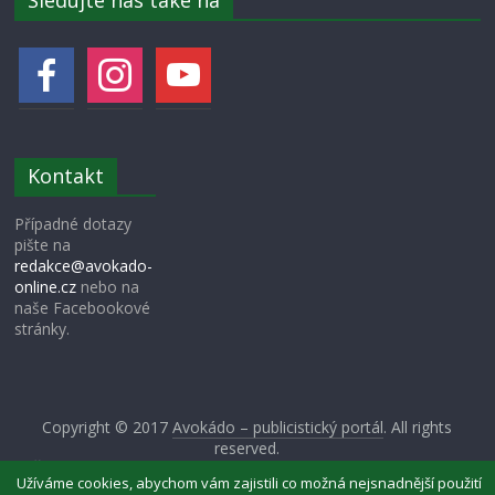
Sledujte nás také na
Kontakt
Případné dotazy
pište na
redakce@avokado-
online.cz
nebo na
naše Facebookové
stránky.
Copyright © 2017
Avokádo – publicistický portál
. All rights
reserved.
Šablona: ColorMag od
ThemeGrill
. Používáme
WordPress
(v
Užíváme cookies, abychom vám zajistili co možná nejsnadnější použití
češtině).