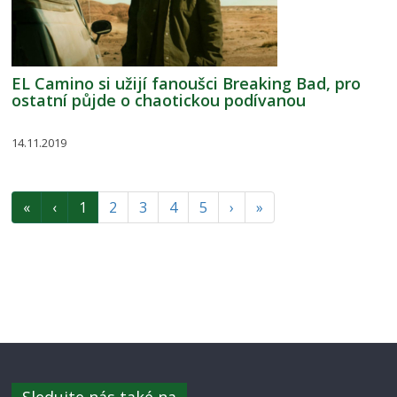
EL Camino si užijí fanoušci Breaking Bad, pro
ostatní půjde o chaotickou podívanou
14.11.2019
«
‹
1
2
3
4
5
›
»