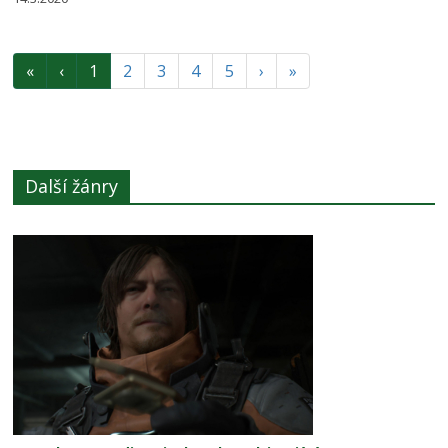
«
‹
1
2
3
4
5
›
»
Další žánry