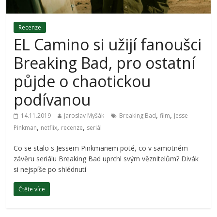
Recenze
EL Camino si užijí fanoušci
Breaking Bad, pro ostatní
půjde o chaotickou
podívanou
,
,
14.11.2019
Jaroslav Myšák
Breaking Bad
film
Jesse
,
,
,
Pinkman
netflix
recenze
seriál
Co se stalo s Jessem Pinkmanem poté, co v samotném
závěru seriálu Breaking Bad uprchl svým věznitelům? Divák
si nejspíše po shlédnutí
Čtěte více